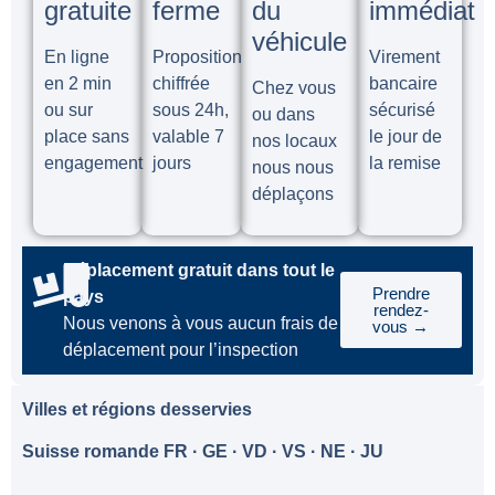
gratuite
ferme
du
immédiat
véhicule
En ligne
Proposition
Virement
en 2 min
chiffrée
bancaire
Chez vous
ou sur
sous 24h,
sécurisé
ou dans
place sans
valable 7
le jour de
nos locaux
engagement
jours
la remise
nous nous
déplaçons
Déplacement gratuit dans tout le
Prendre
pays
rendez-
Nous venons à vous aucun frais de
vous →
déplacement pour l’inspection
Villes et régions desservies
Suisse romande FR · GE · VD · VS · NE · JU