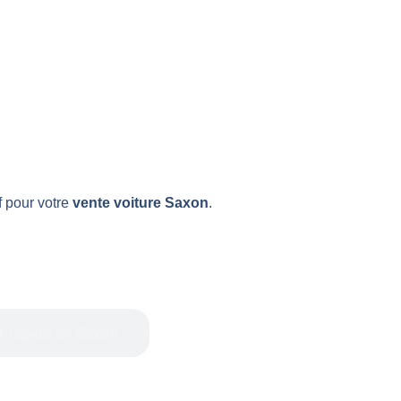
f pour votre
vente voiture Saxon
.
t rapide en Saxon