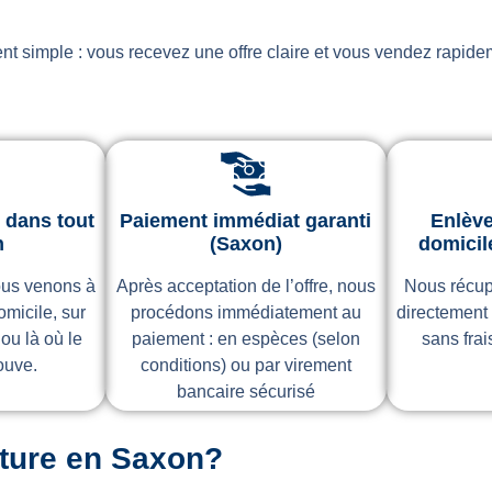
nt simple : vous recevez une offre claire et vous vendez rapide
 dans tout
Paiement immédiat garanti
Enlève
n
(Saxon)
domicil
ous venons à
Après acceptation de l’offre, nous
Nous récup
omicile, sur
procédons immédiatement au
directement
 ou là où le
paiement : en espèces (selon
sans fra
ouve.
conditions) ou par virement
bancaire sécurisé
oiture en Saxon?
: